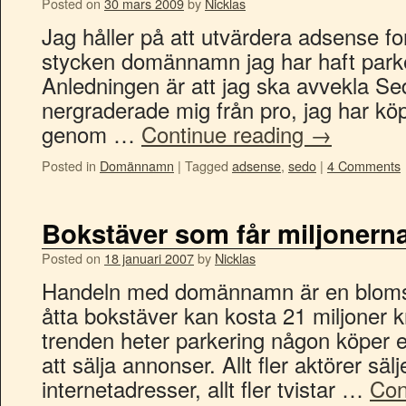
Posted on
30 mars 2009
by
Nicklas
Jag håller på att utvärdera adsense fo
stycken domännamn jag har haft park
Anledningen är att jag ska avvekla Sed
nergraderade mig från pro, jag har k
genom …
Continue reading
→
Posted in
Domännamn
|
Tagged
adsense
,
sedo
|
4 Comments
Bokstäver som får miljonerna 
Posted on
18 januari 2007
by
Nicklas
Handeln med domännamn är en blomstr
åtta bokstäver kan kosta 21 miljoner 
trenden heter parkering någon köper 
att sälja annonser. Allt fler aktörer säl
internetadresser, allt fler tvistar …
Con