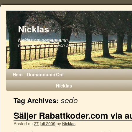
Nicklas
Nicklas om domännamn,
hemsidor, ehandel och affiliate
Hem
Domännamn
Om
Nicklas
sedo
Tag Archives:
Säljer Rabattkoder.com via a
Posted on
27 juli 2009
by
Nicklas