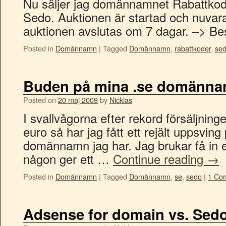
Nu säljer jag domännamnet Rabattkod
Sedo. Auktionen är startad och nuvar
auktionen avslutas om 7 dagar. –> Be
Posted in
Domännamn
|
Tagged
Domännamn
,
rabattkoder
,
se
Buden på mina .se domänna
Posted on
20 maj 2009
by
Nicklas
I svallvågorna efter rekord försäljning
euro så har jag fått ett rejält uppsvin
domännamn jag har. Jag brukar få in 
någon ger ett …
Continue reading
→
Posted in
Domännamn
|
Tagged
Domännamn
,
se
,
sedo
|
1 Co
Adsense for domain vs. Sedo