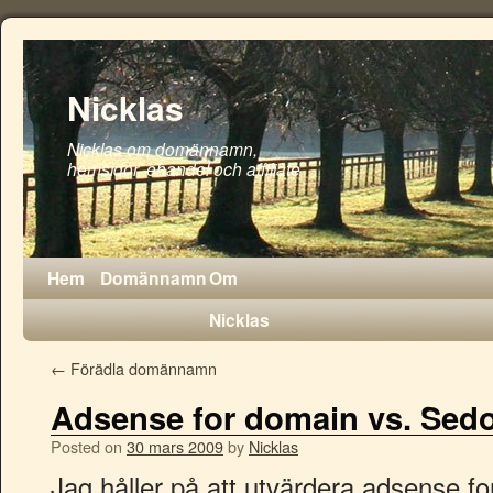
Nicklas
Nicklas om domännamn,
hemsidor, ehandel och affiliate
Hem
Domännamn
Om
Nicklas
←
Förädla domännamn
Adsense for domain vs. Sedo
Posted on
30 mars 2009
by
Nicklas
Jag håller på att utvärdera adsense fo