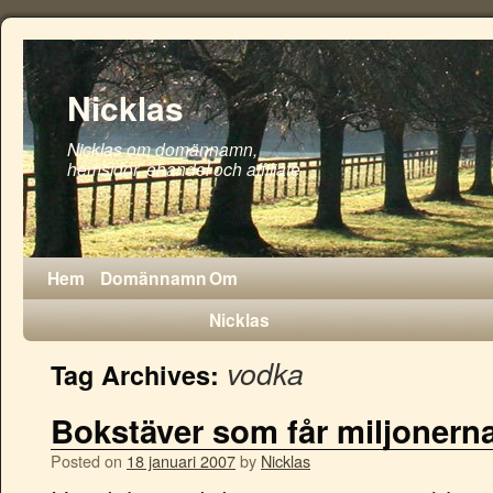
Nicklas
Nicklas om domännamn,
hemsidor, ehandel och affiliate
Hem
Domännamn
Om
Nicklas
vodka
Tag Archives:
Bokstäver som får miljonerna 
Posted on
18 januari 2007
by
Nicklas