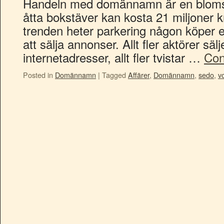
Handeln med domännamn är en blomstr
åtta bokstäver kan kosta 21 miljoner 
trenden heter parkering någon köper 
att sälja annonser. Allt fler aktörer säl
internetadresser, allt fler tvistar …
Con
Posted in
Domännamn
|
Tagged
Affärer
,
Domännamn
,
sedo
,
v