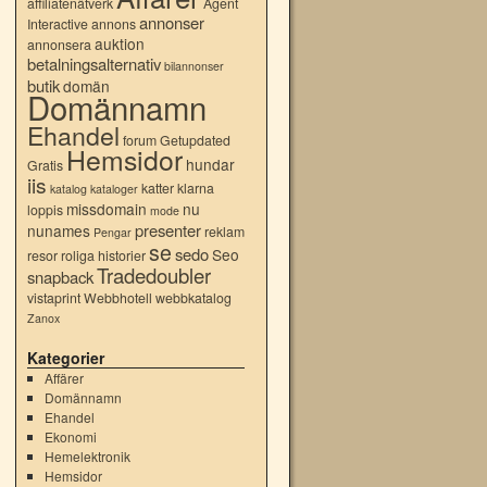
affiliatenätverk
Agent
annonser
Interactive
annons
auktion
annonsera
betalningsalternativ
bilannonser
butik
domän
Domännamn
Ehandel
forum
Getupdated
Hemsidor
hundar
Gratis
iis
katter
klarna
katalog
kataloger
missdomain
nu
loppis
mode
presenter
nunames
reklam
Pengar
se
sedo
Seo
resor
roliga historier
Tradedoubler
snapback
vistaprint
Webbhotell
webbkatalog
Zanox
Kategorier
Affärer
Domännamn
Ehandel
Ekonomi
Hemelektronik
Hemsidor