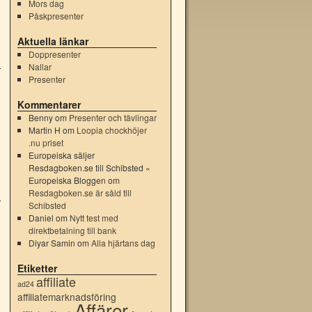
Mors dag
Påskpresenter
Aktuella länkar
Doppresenter
Nallar
Presenter
Kommentarer
Benny
om
Presenter och tävlingar
Martin H
om
Loopia chockhöjer
.nu priset
Europeiska säljer
Resdagboken.se till Schibsted «
Europeiska Bloggen
om
Resdagboken.se är såld till
Schibsted
Daniel
om
Nytt test med
direktbetalning till bank
Diyar Samin
om
Alla hjärtans dag
Etiketter
affiliate
ad24
affiliatemarknadsföring
Affärer