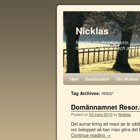
Nicklas
Nicklas om domännamn,
hemsidor, ehandel och affiliat
Hem
Domännamn
Om Nicklas
resor
Tag Archives:
Domännamnet Resor.s
Posted on
03 mars 2010
by
Nicklas
Det surrar kring att resor.se är sål
om beloppet så kan man göra det ho
Continue reading
→