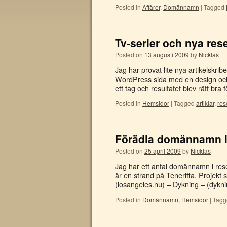
Posted in
Affärer
,
Domännamn
|
Tagged
Tv-serier och nya rese
Posted on
13 augusti 2009
by
Nicklas
Jag har provat lite nya artikelskr
WordPress sida med en design och 
ett tag och resultatet blev rätt br
Posted in
Hemsidor
|
Tagged
artiklar
,
res
Förädla domännamn i
Posted on
25 april 2009
by
Nicklas
Jag har ett antal domännamn i rese
är en strand på Teneriffa. Projekt
(losangeles.nu) – Dykning – (dykn
Posted in
Domännamn
,
Hemsidor
|
Tagg