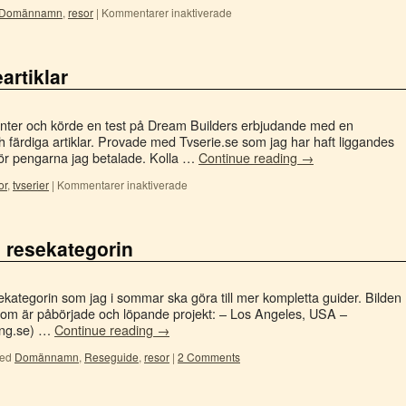
Domännamn
,
resor
|
Kommentarer inaktiverade
artiklar
ibenter och körde en test på Dream Builders erbjudande med en
färdiga artiklar. Provade med Tvserie.se som jag har haft liggandes
a för pengarna jag betalade. Kolla …
Continue reading
→
or
,
tvserier
|
Kommentarer inaktiverade
 resekategorin
kategorin som jag i sommar ska göra till mer kompletta guider. Bilden
 som är påbörjade och löpande projekt: – Los Angeles, USA –
ing.se) …
Continue reading
→
ed
Domännamn
,
Reseguide
,
resor
|
2 Comments