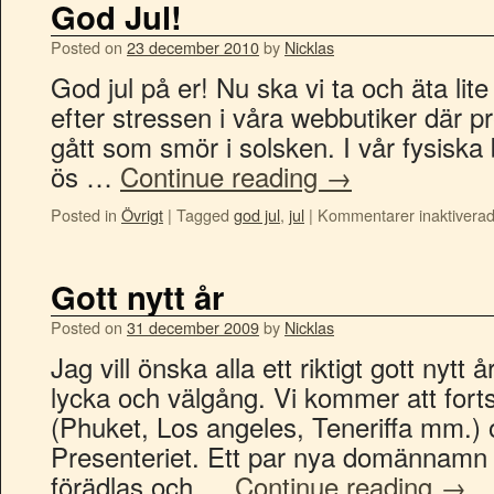
God Jul!
Posted on
23 december 2010
by
Nicklas
God jul på er! Nu ska vi ta och äta lite
efter stressen i våra webbutiker där p
gått som smör i solsken. I vår fysiska b
ös …
Continue reading
→
Posted in
Övrigt
|
Tagged
god jul
,
jul
|
Kommentarer inaktivera
Gott nytt år
Posted on
31 december 2009
by
Nicklas
Jag vill önska alla ett riktigt gott nytt 
lycka och välgång. Vi kommer att fort
(Phuket, Los angeles, Teneriffa mm.) 
Presenteriet. Ett par nya domännamn 
förädlas och …
Continue reading
→