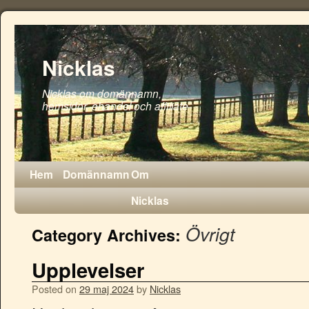
Nicklas
Nicklas om domännamn,
hemsidor, ehandel och affiliate
Hem
Domännamn
Om
Nicklas
Övrigt
Category Archives:
Upplevelser
Posted on
29 maj 2024
by
Nicklas