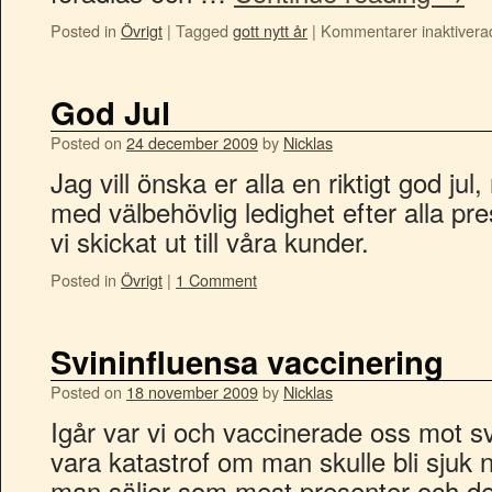
Posted in
Övrigt
|
Tagged
gott nytt år
|
Kommentarer inaktivera
God Jul
Posted on
24 december 2009
by
Nicklas
Jag vill önska er alla en riktigt god jul
med välbehövlig ledighet efter alla pr
vi skickat ut till våra kunder.
Posted in
Övrigt
|
1 Comment
Svininfluensa vaccinering
Posted on
18 november 2009
by
Nicklas
Igår var vi och vaccinerade oss mot sv
vara katastrof om man skulle bli sjuk 
man säljer som mest presenter och de