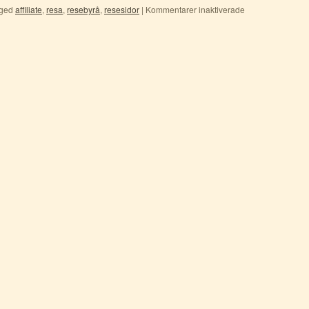
ged
affiliate
,
resa
,
resebyrå
,
resesidor
|
Kommentarer inaktiverade