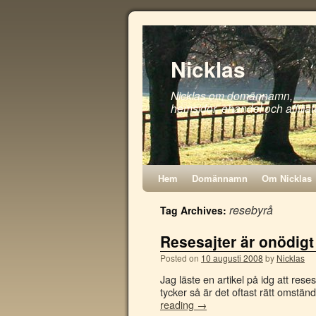
Nicklas
Nicklas om domännamn,
hemsidor, ehandel och affiliat
Hem
Domännamn
Om Nicklas
resebyrå
Tag Archives:
Resesajter är onödig
Posted on
10 augusti 2008
by
Nicklas
Jag läste en artikel på idg att rese
tycker så är det oftast rätt omstän
reading
→