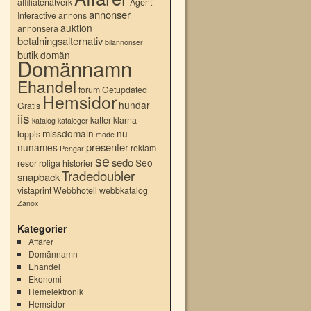
affiliatenätverk
Agent
annonser
Interactive
annons
auktion
annonsera
betalningsalternativ
bilannonser
butik
domän
Domännamn
Ehandel
forum
Getupdated
Hemsidor
hundar
Gratis
iis
katter
klarna
katalog
kataloger
missdomain
nu
loppis
mode
presenter
nunames
reklam
Pengar
se
sedo
Seo
resor
roliga historier
Tradedoubler
snapback
vistaprint
Webbhotell
webbkatalog
Zanox
Kategorier
Affärer
Domännamn
Ehandel
Ekonomi
Hemelektronik
Hemsidor