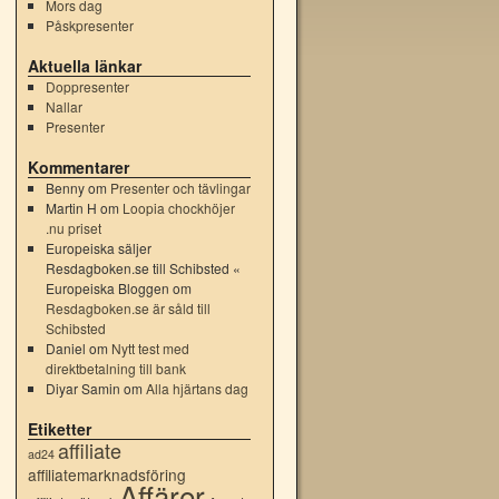
Mors dag
Påskpresenter
Aktuella länkar
Doppresenter
Nallar
Presenter
Kommentarer
Benny
om
Presenter och tävlingar
Martin H
om
Loopia chockhöjer
.nu priset
Europeiska säljer
Resdagboken.se till Schibsted «
Europeiska Bloggen
om
Resdagboken.se är såld till
Schibsted
Daniel
om
Nytt test med
direktbetalning till bank
Diyar Samin
om
Alla hjärtans dag
Etiketter
affiliate
ad24
affiliatemarknadsföring
Affärer