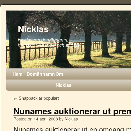
Nicklas
Nicklas om domännamn,
hemsidor, ehandel och affiliate
Hem
Domännamn
Om
Nicklas
←
Snapback är populärt
Nunames auktionerar ut pr
Posted on
14 april 2008
by
Nicklas
Nunames auktionerar ut en omgång 