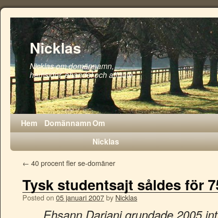
Nicklas
Nicklas om domännamn,
hemsidor, ehandel och affiliate
Hem
Domännamn
Om
Nicklas
←
40 procent fler se-domäner
Tysk studentsajt såldes för 7
Posted on
05 januari 2007
by
Nicklas
Ehsann Dariani grundade 2005 int