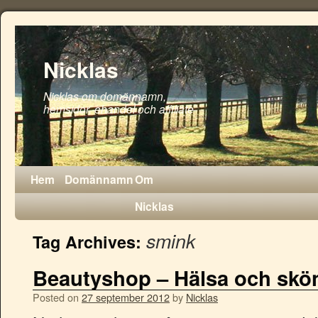
Nicklas
Nicklas om domännamn,
hemsidor, ehandel och affiliate
Hem
Domännamn
Om
Nicklas
smink
Tag Archives:
Beautyshop – Hälsa och skö
Posted on
27 september 2012
by
Nicklas