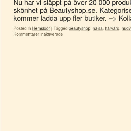
Nu har vi släppt på över 20 000 produ
skönhet på Beautyshop.se. Kategorise
kommer ladda upp fler butiker. –> Kol
Posted in
Hemsidor
|
Tagged
beautyshop
,
hälsa
,
hårvård
,
hudv
Kommentarer inaktiverade