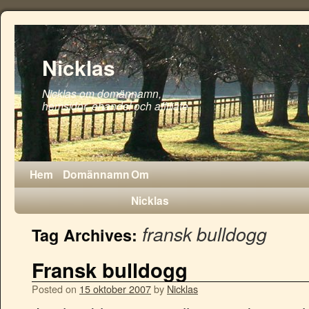
Nicklas
Nicklas om domännamn,
hemsidor, ehandel och affiliate
Hem
Domännamn
Om
Nicklas
fransk bulldogg
Tag Archives:
Fransk bulldogg
Posted on
15 oktober 2007
by
Nicklas