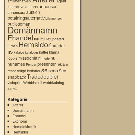
affiliatenätverk
Agent
annonser
Interactive
annons
auktion
annonsera
betalningsalternativ
bilannonser
butik
domän
Domännamn
Ehandel
forum
Getupdated
Hemsidor
hundar
Gratis
iis
katter
klarna
katalog
kataloger
missdomain
nu
loppis
mode
presenter
nunames
reklam
Pengar
se
sedo
Seo
resor
roliga historier
Tradedoubler
snapback
vistaprint
Webbhotell
webbkatalog
Zanox
Kategorier
Affärer
Domännamn
Ehandel
Ekonomi
Hemelektronik
Hemsidor