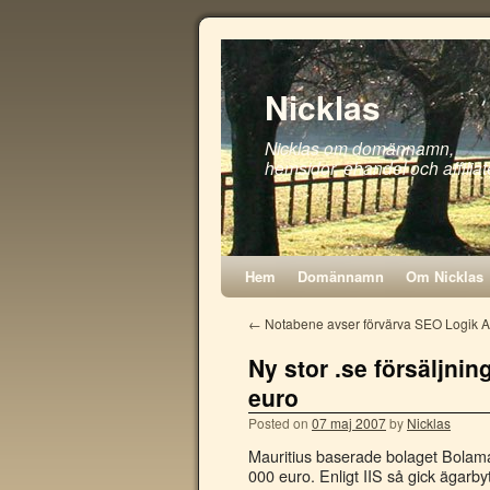
Nicklas
Nicklas om domännamn,
hemsidor, ehandel och affiliat
Hem
Domännamn
Om Nicklas
←
Notabene avser förvärva SEO Logik 
Ny stor .se försäljn
euro
Posted on
07 maj 2007
by
Nicklas
Mauritius baserade bolaget Bolam
000 euro. Enligt IIS så gick ägarb