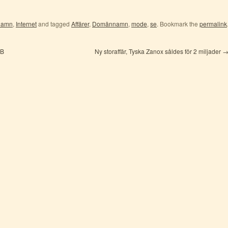
namn
,
Internet
and tagged
Affärer
,
Domännamn
,
mode
,
se
. Bookmark the
permalink
AB
Ny storaffär, Tyska Zanox såldes för 2 miljader