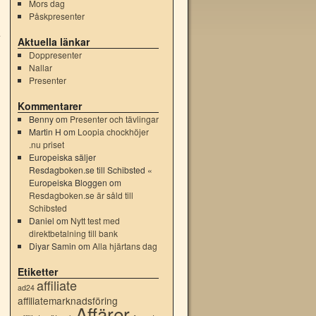
Mors dag
Påskpresenter
.
Aktuella länkar
Doppresenter
Nallar
→
Presenter
Kommentarer
Benny
om
Presenter och tävlingar
Martin H
om
Loopia chockhöjer
.nu priset
Europeiska säljer
Resdagboken.se till Schibsted «
Europeiska Bloggen
om
Resdagboken.se är såld till
Schibsted
Daniel
om
Nytt test med
direktbetalning till bank
Diyar Samin
om
Alla hjärtans dag
Etiketter
affiliate
ad24
affiliatemarknadsföring
Affärer