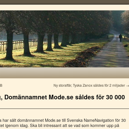
e
AB
Ny storaffär, Tyska Zanox såldes för 2 miljader
ing, Domännamnet Mode.se såldes för 30 000
a har sålt domännamnet Mode.se till Svenska NameNavigation för 30
ytet igenom idag. Ska bli intressant att se vad som kommer upp på