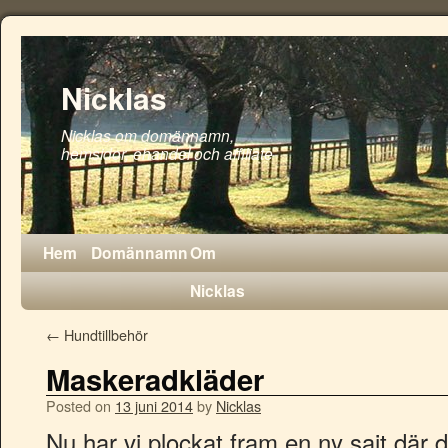
Nicklas
Nicklas om domännamn,
hemsidor, ehandel och affiliate
Hem
Domännamn
Om
Nicklas
←
Hundtillbehör
Maskeradkläder
Posted on
13 juni 2014
by
Nicklas
Nu har vi plockat fram en ny sajt där 