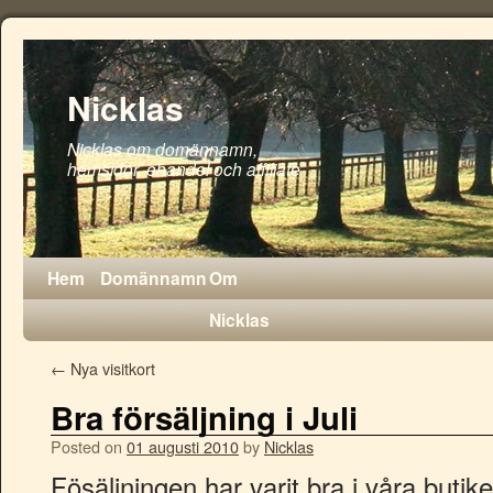
Nicklas
Nicklas om domännamn,
hemsidor, ehandel och affiliate
Hem
Domännamn
Om
Nicklas
←
Nya visitkort
Bra försäljning i Juli
Posted on
01 augusti 2010
by
Nicklas
Fösäljningen har varit bra i våra butik